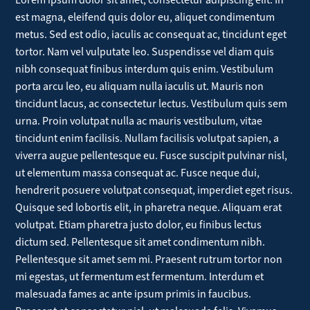
Lorem ipsum dolor sit amet, consectetur adipiscing elit. In
est magna, eleifend quis dolor eu, aliquet condimentum
metus. Sed est odio, iaculis ac consequat ac, tincidunt eget
tortor. Nam vel vulputate leo. Suspendisse vel diam quis
nibh consequat finibus interdum quis enim. Vestibulum
porta arcu leo, eu aliquam nulla iaculis ut. Mauris non
tincidunt lacus, ac consectetur lectus. Vestibulum quis sem
urna. Proin volutpat nulla ac mauris vestibulum, vitae
tincidunt enim facilisis. Nullam facilisis volutpat sapien, a
viverra augue pellentesque eu. Fusce suscipit pulvinar nisl,
ut elementum massa consequat ac. Fusce neque dui,
hendrerit posuere volutpat consequat, imperdiet eget risus.
Quisque sed lobortis elit, in pharetra neque. Aliquam erat
volutpat. Etiam pharetra justo dolor, eu finibus lectus
dictum sed. Pellentesque sit amet condimentum nibh.
Pellentesque sit amet sem mi. Praesent rutrum tortor non
mi egestas, ut fermentum est fermentum. Interdum et
malesuada fames ac ante ipsum primis in faucibus.