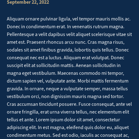
September 22, 2022
Aliquam ornare pulvinar ligula, vel tempor mauris mollis ac.
Donec in condimentum erat. In venenatis rutrum magna.
Pellentesque a velit dapibus velit aliquet scelerisque vitae sit
amet est. Praesent rhoncus arcu nunc. Cras magna risus,
sodales sit amet finibus gravida, lobortis quis tellus. Donec
consequat nec est a luctus. Aliquam erat volutpat. Donec
suscipit elit at sollicitudin mattis. Aenean sollicitudin in
magna eget vestibulum. Maecenas commodo mi tempor,
dictum sapien vel, vulputate ante. Morbi mattis fermentum
gravida. In ornare, neque a vulputate semper, massa tellus
vestibulum orci, non dignissim mauris magna sed tortor.
Cras accumsan tincidunt posuere. Fusce consequat, ante vel
ornare fringilla, erat urna viverra tellus, nec elementum elit
tellus et ante. Lorem ipsum dolor sit amet, consectetur
adipiscing elit. In est magna, eleifend quis dolor eu, aliquet
condimentum metus. Sed est odio, iaculis ac consequat ac,