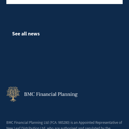
See all news
BMC Financial Planning Ltd (
FCA
: 985280) is an Appointed Representative of
New Leaf Distribution Ltd,
who are authorised
and regulated by the