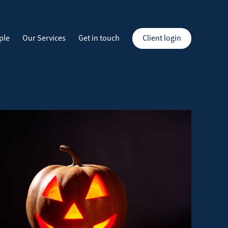
ple
Our Services
Get in touch
Client login