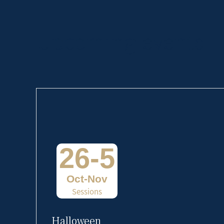
Upcoming events
26-5
Oct-Nov
Sessions
Halloween