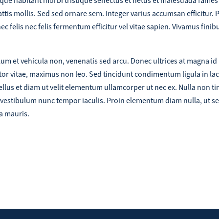
sque habitant morbi tristique senectus et netus et malesuada fames
mattis mollis. Sed sed ornare sem. Integer varius accumsan efficitur. 
c felis nec felis fermentum efficitur vel vitae sapien. Vivamus finibus
um et vehicula non, venenatis sed arcu. Donec ultrices at magna id
uctor vitae, maximus non leo. Sed tincidunt condimentum ligula in lac
ellus et diam ut velit elementum ullamcorper ut nec ex. Nulla non ti
vestibulum nunc tempor iaculis. Proin elementum diam nulla, ut se
a mauris.