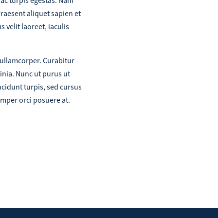
 ac turpis egestas. Nam
Praesent aliquet sapien et
 velit laoreet, iaculis
 ullamcorper. Curabitur
inia. Nunc ut purus ut
ncidunt turpis, sed cursus
mper orci posuere at.