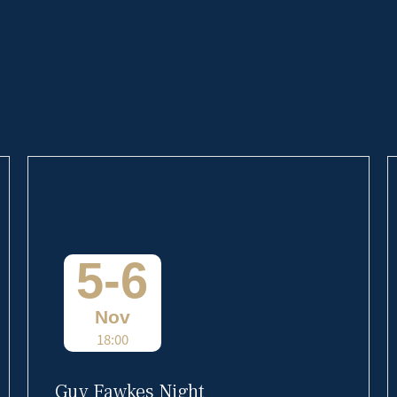
5-6
Nov
18:00
Guy Fawkes Night