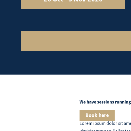
We have sessions running
Book here
Lorem ipsum dolor sit amet