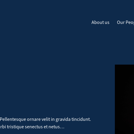
About us
Our Peo
Pellentesque ornare velit in gravida tincidunt.
orbi tristique senectus et netus…