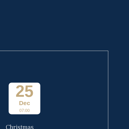
25
Dec
07:00
Christmas