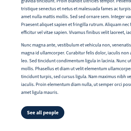
gravida tincidunt. Proin blandit ultricies tempor. Pelle
tristique senectus et netus et malesuada fames ac turpis 
amet nulla mattis mollis. Sed sed ornare sem. Integer va
Praesent aliquet sapien et fringilla rutrum. Aliquam nec 
efficitur vel vitae sapien. Vivamus finibus velit laoreet, ia
Nunc magna ante, vestibulum et vehicula non, venenatis 
magna id ullamcorper. Curabitur felis dolor, iaculis non
leo. Sed tincidunt condimentum ligula in lacinia. Nunc u
mollis. Phasellus et diam ut velit elementum ullamcorper
tincidunt turpis, sed cursus ligula. Nam maximus nibh 
iaculis. Proin elementum diam nulla, ut semper orci pos
amet ligula mauris.
See all people