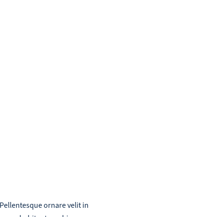
About us
Our Peo
Pellentesque ornare velit in