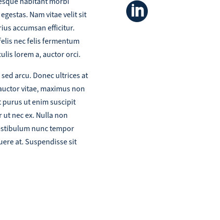
ntesque habitant morbi

egestas. Nam vitae velit sit
rius accumsan efficitur.
felis nec felis fermentum
culis lorem a, auctor orci.
sed arcu. Donec ultrices at
 auctor vitae, maximus non
t purus ut enim suscipit
 ut nec ex. Nulla non
vestibulum nunc tempor
uere at. Suspendisse sit